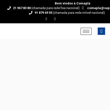
Bem vindos à Comapla
21 967 83 80
(chamada para rede fixa nacional)
comapla@sap
91 879 49 55
(chamada para rede móvel nacional)