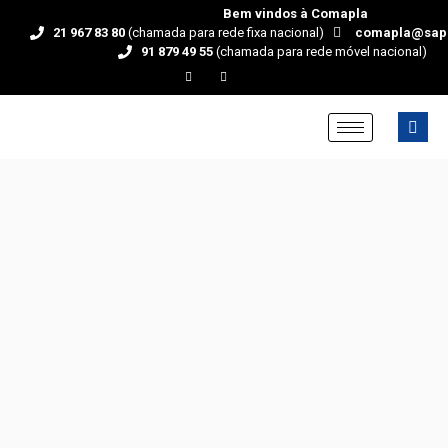
Bem vindos à Comapla
21 967 83 80
(chamada para rede fixa nacional)
comapla@sap
91 879 49 55
(chamada para rede móvel nacional)